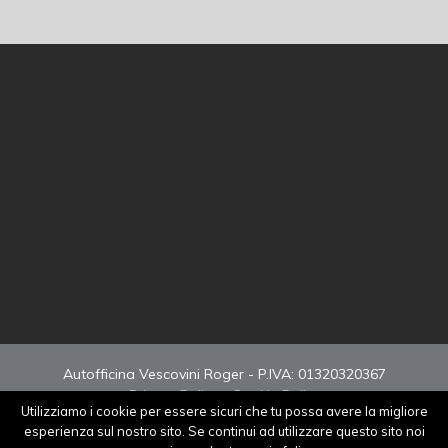
Autofficina Vescovini Roger - P.IVA: 01320320367
Privacy Policy
-
Cookie Policy
Utilizziamo i cookie per essere sicuri che tu possa avere la migliore
Sito realizzato da
NetSet
esperienza sul nostro sito. Se continui ad utilizzare questo sito noi