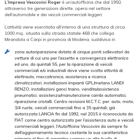
L’Impresa Vescovini Roger
è un’autofficina che dal 1950,
attraverso tre generazioni dirette, opera nel settore
dell’automobile e dei veicoli commerciali leggeri.
L’attività viene esercitata all’interno di una struttura di circa
1000 mq., situata sulla strada statale 468 che collega
Mirandola a Carpi in provincia di Modena, suddivisa in:
zona autoriparazione dotata di cinque ponti sollevatori da
vetture di cui uno per l’assetto e convergenza elettronico
ed uno, da quintali 55, per la riparazione di veicoli
commerciali e/o industriali dove viene svolta attività di:
elettrauto, meccatronica, assistenza e ricarica
climatizzatori, installazioni impianti GPL/metano LANDI
RENZO, installazioni ganci traino, vendita/assistenza
pneumatici, assistenza/manutenzione cambi automatici,
riparazione cristalli. Centro revisioni M.C.T.C. per: auto, moto,
3/4 ruote, veicoli commerciali fino a 35 quintali; già
autorizzata LANCIA fin dal 1992, nel 2015 è riconosciuta da
FIAT come centro autorizzato per l’assistenza auto e veicoli
commerciali leggeri, l’Autofficina Vescovini da sempre fa
dell’aggiornamento tecnico costante la sua caratteristica
primaria al fine di garantire sempre un alto livello di