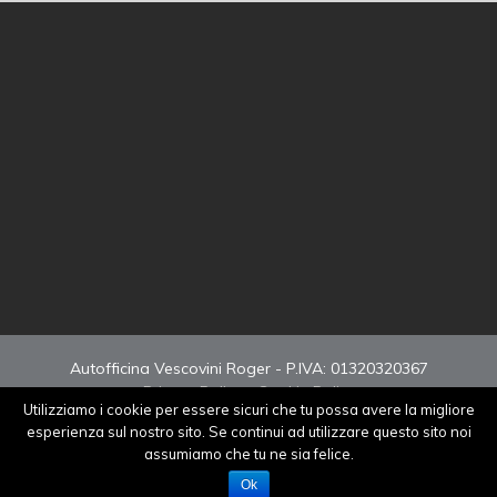
Autofficina Vescovini Roger - P.IVA: 01320320367
Privacy Policy
-
Cookie Policy
Utilizziamo i cookie per essere sicuri che tu possa avere la migliore
Sito realizzato da
NetSet
esperienza sul nostro sito. Se continui ad utilizzare questo sito noi
assumiamo che tu ne sia felice.
Ok